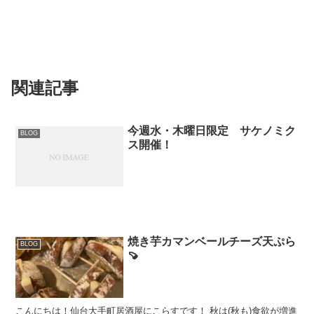
関連記事
今週水・木曜日限定 サケノミク
BLOG
ス開催！
焼き芋カマンベールチーズ天ぷら
BLOG
🍠
こんにちは！仙台大手町居酒屋にこらすです！ 秋は(秋も)食欲が増進