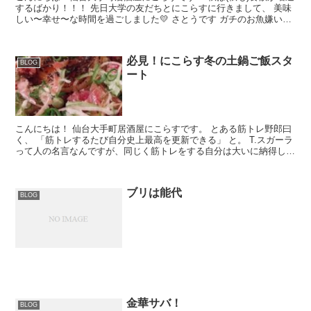
するばかり！！！ 先日大学の友だちとにこらすに行きまして、 美味
しい〜幸せ〜な時間を過ごしました💛 さとうです ガチのお魚嫌いの
友だちが、 親方のワラ焼きを美味し...
必見！にこらす冬の土鍋ご飯スタ
BLOG
ート
こんにちは！ 仙台大手町居酒屋にこらすです。 とある筋トレ野郎曰
く、 「筋トレするたび自分史上最高を更新できる」 と。 T.スガーラ
って人の名言なんですが、同じく筋トレをする自分は大いに納得して
二千回うなずきました。 筋トレ...
ブリは能代
BLOG
金華サバ！
BLOG