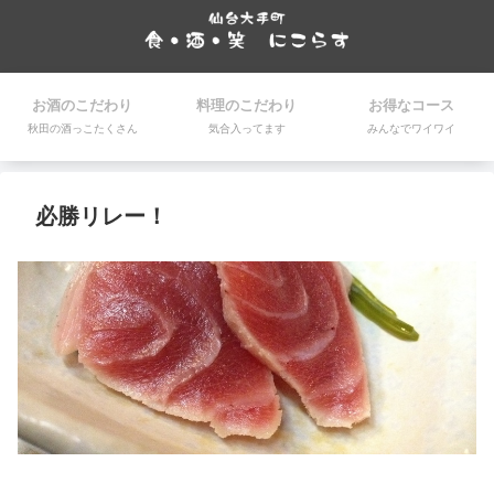
お酒のこだわり
料理のこだわり
お得なコース
秋田の酒っこたくさん
気合入ってます
みんなでワイワイ
必勝リレー！