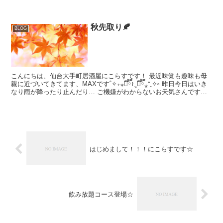
秋先取り🍂
BLOG
こんにちは、仙台大手町居酒屋にこらすです！ 最近味覚も趣味も母
親に近づいてきてます、MAXです˚✧₊⁎❝᷀ົཽ≀ˍ̮ ❝᷀ົཽ⁎⁺˳✧༚ 昨日今日はいき
なり雨が降ったり止んだり… ご機嫌がわからないお天気さんですね
前まではそんないきな...
はじめまして！！！にこらすです☆
飲み放題コース登場☆