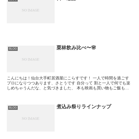
栗林飲み比べ〜🌸
BLOG
こんにちは！仙台大手町居酒屋にこらすです！ 一人で時間を過ごす
プロになりつつあります、さとうです 自分って 割と一人で何でも楽
しめちゃうんだな、と気づきました、 本も映画も買い物もご飯もカ
フェもライブも、 このご時世なので さらに家で一人で...
煮込み祭りラインナップ
BLOG