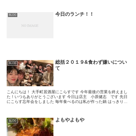
今日のランチ！！
BLOG
総括２０１９&食わず嫌いについ
BLOG
て
こんにちは！ 大手町居酒屋にこらすです 今年最後の営業を終えまし
た！いつもありがとうございます 今日は店主 小原健志 です 先日
にこらす忘年会をしました 毎年食べるのは私が作った鍋 はっきり言
って 飽きました 作りた...
よもやよもや
BLOG