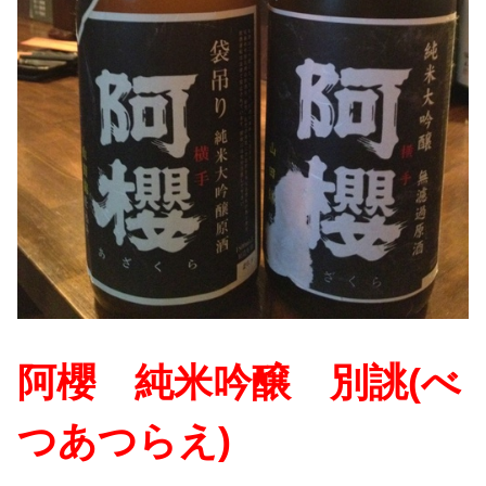
阿櫻 純米吟醸 別誂(べ
つあつらえ)