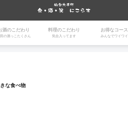
お酒のこだわり
料理のこだわり
お得なコース
田の酒っこたくさん
気合入ってます
みんなでワイワイ
好きな食べ物