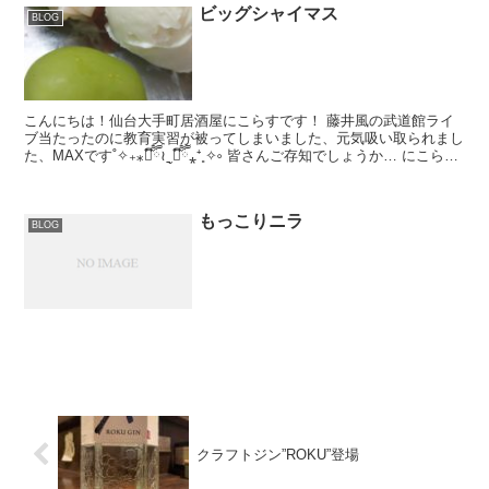
ビッグシャイマス
BLOG
こんにちは！仙台大手町居酒屋にこらすです！ 藤井風の武道館ライ
ブ当たったのに教育実習が被ってしまいました、元気吸い取られまし
た、MAXです˚✧₊⁎❝᷀ົཽ≀ˍ̮ ❝᷀ົཽ⁎⁺˳✧༚ 皆さんご存知でしょうか… にこらす
甘いもんズ ドン...
もっこりニラ
BLOG
クラフトジン”ROKU”登場