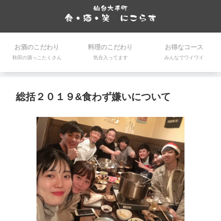
お酒のこだわり
料理のこだわり
お得なコース
秋田の酒っこたくさん
気合入ってます
みんなでワイワイ
総括２０１９&食わず嫌いについて