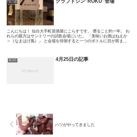
クラフトジン”ROKU”登場
BLOG
こんにちは！ 仙台大手町居酒屋にこらすです。 遡ること約一年。 わ
れらの親方はサントリーの試飲会場にいた。 「美味いお酒はねえか
～（なまはげ風）」 と会場を徘徊すると一つのボトルに目が留まっ
た。 六角柱に様々な装飾が施さ...
4月25日の記事
BLOG
ハツがやってきました