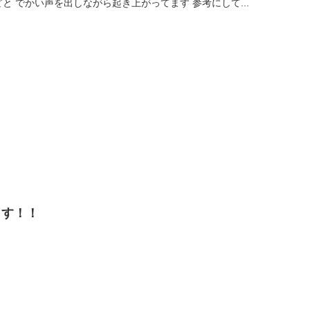
ー‼︎」とか「おりゃー‼︎」などと でかい声を出しながら起き上がってます 参考にして...
ます！！