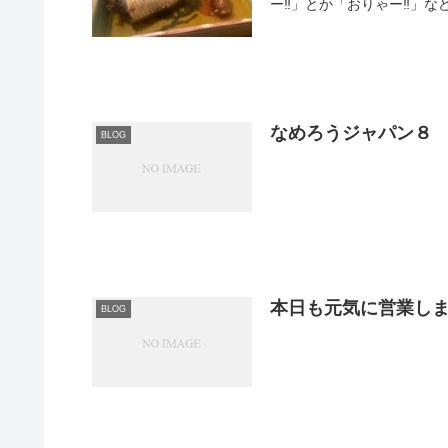
なめろうジャパン８
BLOG
本日も元気に営業し
BLOG