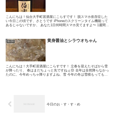
こんにちは！仙台大手町居酒屋にこらすです！ 脱スマホ依存症した
い今日この頃です、さとうです iPhoneのスクリーンタイム機能って
あるじゃないですか、 あなた1日何時間スマホ見てますよ〜 1週間平
均何時間見てますよ〜 って通知が...
黄身醤油とシラウオちゃん
BLOG
こんにちは！大手町居酒屋にこらすです！ 立春を迎えたそばから雪
が降ったり、 春はまだちょっと先ですねぇ😔 去年は全然降らなかっ
たのに、今年めっちゃ降りますよね、雪 今年の冬は雪積もってもス
ニーカーで乗り越えました、さとうです、いい...
今日のお・す・す・め