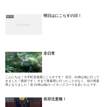
明日はにこらすの日！
BLOG
非日常
BLOG
こんにちは！大手町居酒屋にこらすです！ 先日、白神山地に行って
きました！吸坂です！ 今まで青森県に行ったことがなく、初の青森
県となりました！笑 白神山地のハイキングコースを歩いたんですけ
ど、ほんとに 自然！！緑！！ って感...
依存注意報！
BLOG