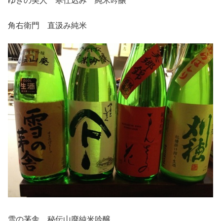
ゆきの美人 寒仕込み 純米吟醸
角右衛門 直汲み純米
雪の茅舎 秘伝山廃純米吟醸