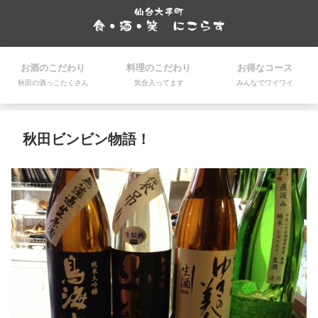
お酒のこだわり
料理のこだわり
お得なコース
秋田の酒っこたくさん
気合入ってます
みんなでワイワイ
秋田ビンビン物語！