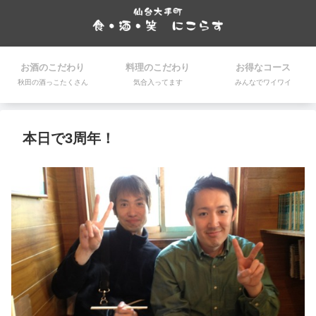
お酒のこだわり
料理のこだわり
お得なコース
秋田の酒っこたくさん
気合入ってます
みんなでワイワイ
本日で3周年！