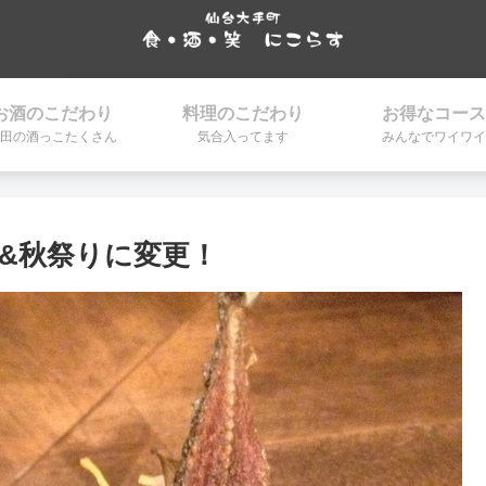
お酒のこだわり
料理のこだわり
お得なコース
田の酒っこたくさん
気合入ってます
みんなでワイワイ
&秋祭りに変更！