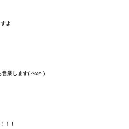
ますよ
業します( ^ω^ )
す！！！