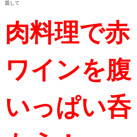
題して
肉料理で赤
ワインを腹
いっぱい呑