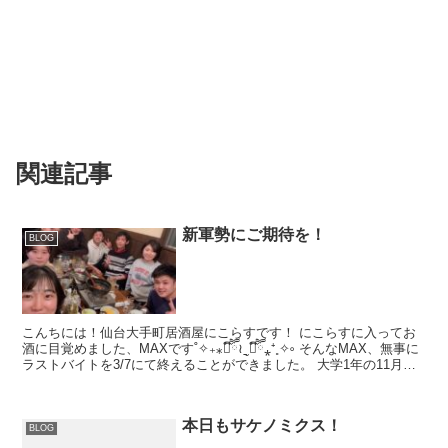
関連記事
新軍勢にご期待を！
BLOG
こんちには！仙台大手町居酒屋にこらすです！ にこらすに入ってお
酒に目覚めました、MAXです˚✧₊⁎❝᷀ົཽ≀ˍ̮ ❝᷀ົཽ⁎⁺˳✧༚ そんなMAX、無事に
ラストバイトを3/7にて終えることができました。 大学1年の11月か
ら約3年...
本日もサケノミクス！
BLOG