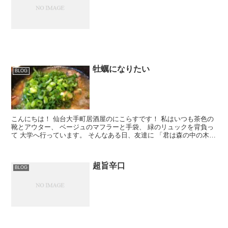
牡蠣になりたい
BLOG
こんにちは！ 仙台大手町居酒屋のにこらすです！ 私はいつも茶色の
靴とアウター、 ベージュのマフラーと手袋、 緑のリュックを背負っ
て 大学へ行っています。 そんなある日、友達に 「君は森の中の木み
たいだね」 と言われました。 木、、、 ...
超旨辛口
BLOG