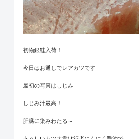
初物銀鮭入荷！
今日はお通しでレアカツです
最初の写真はしじみ
しじみ汁最高！
肝臓に染みわたる～
赤々しいカツオ君は行者にんにく醤油で