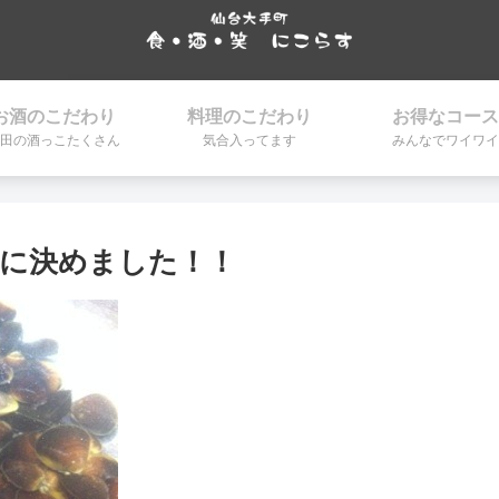
お酒のこだわり
料理のこだわり
お得なコース
田の酒っこたくさん
気合入ってます
みんなでワイワイ
に決めました！！