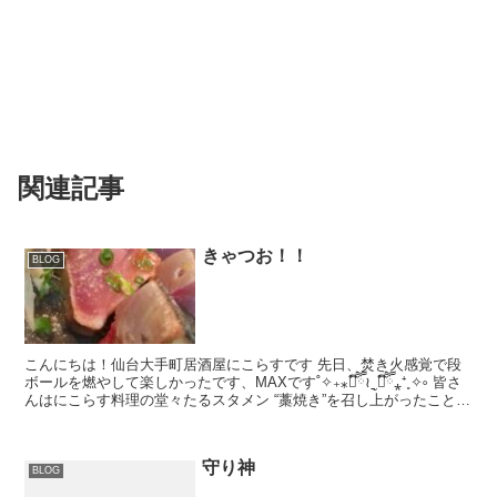
関連記事
きゃつお！！
BLOG
こんにちは！仙台大手町居酒屋にこらすです 先日、焚き火感覚で段
ボールを燃やして楽しかったです、MAXです˚✧₊⁎❝᷀ົཽ≀ˍ̮ ❝᷀ົཽ⁎⁺˳✧༚ 皆さ
んはにこらす料理の堂々たるスタメン “藁焼き”を召し上がったことは
ありますか？ 季節...
守り神
BLOG