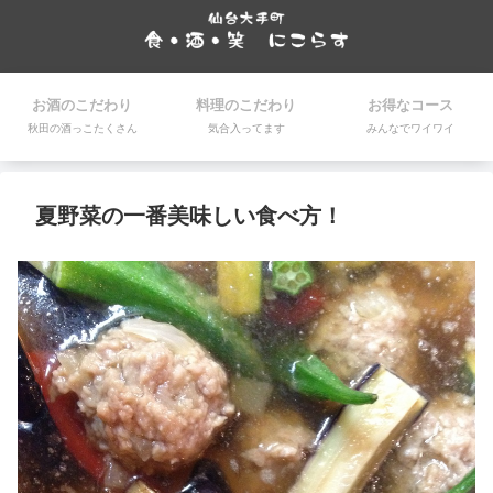
お酒のこだわり
料理のこだわり
お得なコース
秋田の酒っこたくさん
気合入ってます
みんなでワイワイ
夏野菜の一番美味しい食べ方！