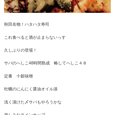
秋田名物！ハタハタ寿司
これ食べると酒が止まらないっす
久しぶりの登場！
サバのへしこ48時間熟成 略してへしこ４８
定番 十穀味噌
牡蠣のにんにく醤油オイル漬
浅く漬けた〆サバもやろうかな
楽しみなラインナップ