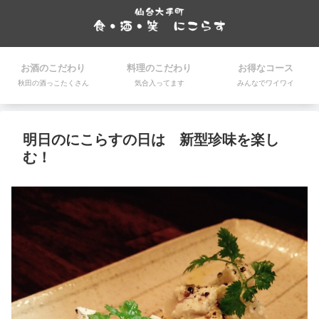
お酒のこだわり
料理のこだわり
お得なコース
秋田の酒っこたくさん
気合入ってます
みんなでワイワイ
明日のにこらすの日は 新型珍味を楽し
む！