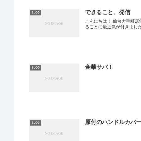
できること、発信
BLOG
こんにちは！ 仙台大手町居酒屋にこらすです。 特にやることがない土日、無駄に過ごすことがしばしばあったんですが、 学校のジムで筋トレすれば充実す
金華サバ！
BLOG
原付のハンドルカバ
BLOG