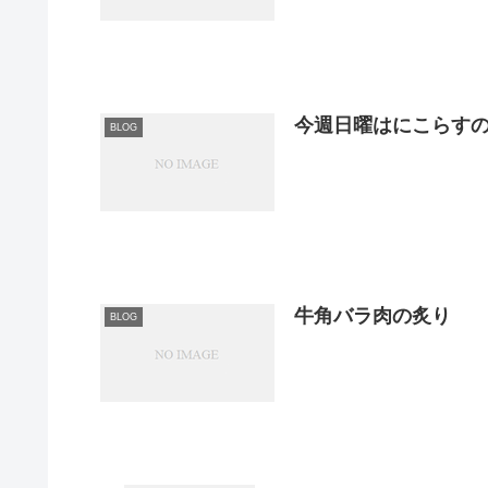
今週日曜はにこらす
BLOG
牛角バラ肉の炙り
BLOG