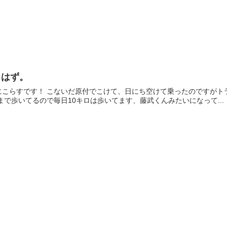
るはず。
ウマのせいなのか、原付運転するのが怖くなってしま
毎日大学まで歩いてるので毎日10キロは歩いてます、藤武くんみたいになって...