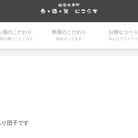
お酒のこだわり
料理のこだわり
お得なコース
田の酒っこたくさん
気合入ってます
みんなでワイワイ
ちり団子です