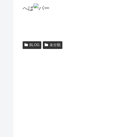
へば
BLOG
未分類