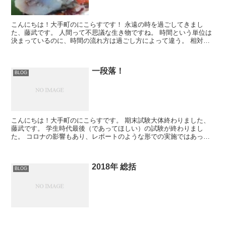
こんにちは！大手町のにこらすです！ 永遠の時を過ごしてきまし
た、藤武です。 人間って不思議な生き物ですね。 時間という単位は
決まっているのに、時間の流れ方は過ごし方によって違う。 相対性
理論に気づいたアインシュタインは天才だなと。 ...
一段落！
BLOG
こんにちは！大手町のにこらすです。 期末試験大体終わりました、
藤武です。 学生時代最後（であってほしい）の試験が終わりまし
た。 コロナの影響もあり、レポートのような形での実施ではあった
のですが、、、 僕は心配症なので、レポートを一回...
2018年 総括
BLOG