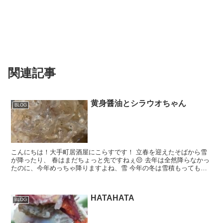
関連記事
黄身醤油とシラウオちゃん
BLOG
こんにちは！大手町居酒屋にこらすです！ 立春を迎えたそばから雪
が降ったり、 春はまだちょっと先ですねぇ😔 去年は全然降らなかっ
たのに、今年めっちゃ降りますよね、雪 今年の冬は雪積もってもス
ニーカーで乗り越えました、さとうです、いい...
HATAHATA
BLOG