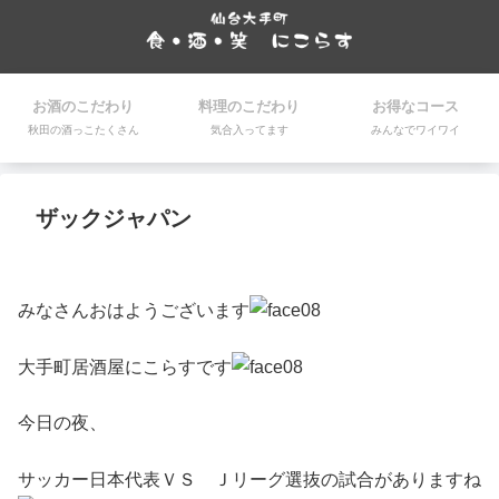
お酒のこだわり
料理のこだわり
お得なコース
秋田の酒っこたくさん
気合入ってます
みんなでワイワイ
ザックジャパン
みなさんおはようございます
大手町居酒屋にこらすです
今日の夜、
サッカー日本代表ＶＳ Ｊリーグ選抜の試合がありますね