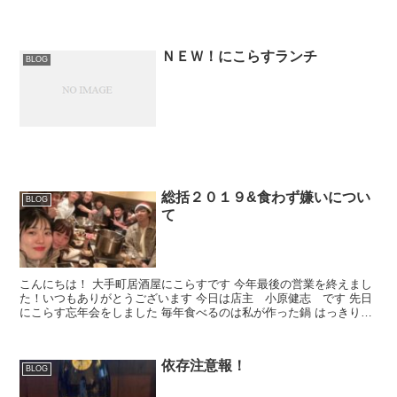
ＮＥＷ！にこらすランチ
BLOG
総括２０１９&食わず嫌いについ
BLOG
て
こんにちは！ 大手町居酒屋にこらすです 今年最後の営業を終えまし
た！いつもありがとうございます 今日は店主 小原健志 です 先日
にこらす忘年会をしました 毎年食べるのは私が作った鍋 はっきり言
って 飽きました 作りた...
依存注意報！
BLOG